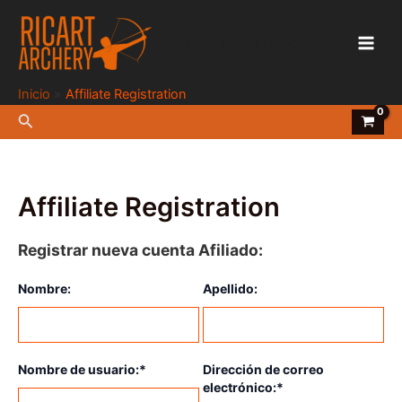
Ir
al
Ricart Archery
contenido
Main
Men
Inicio
Affiliate Registration
Buscar
Affiliate Registration
Registrar nueva cuenta Afiliado:
Nombre:
Apellido:
Nombre de usuario:*
Dirección de correo
electrónico:*