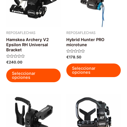
REPOSAFLECHAS
REPOSAFLECHAS
Hamskea Archery V2
Hybrid Hunter PRO
Epsilon RH Universal
microtune
Bracket
Valorado
€
178.50
con
Valorado
€
240.00
0
Est
con
de
Seleccionar
0
Este
5
pro
opciones
de
Seleccionar
5
producto
opciones
tie
tiene
múl
múltiples
var
variantes.
La
Las
op
opciones
se
se
pu
pueden
ele