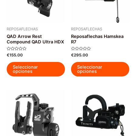
elegir
en
en
la
la
pág
página
de
REPOSAFLECHAS
REPOSAFLECHAS
de
pro
QAD Arrow Rest
Reposaflechas Hamskea
producto
Compound QAD Ultra HDX
R7
Valorado
Valorado
€
155.00
€
295.00
con
con
0
0
Este
Est
de
de
Seleccionar
Seleccionar
5
5
producto
pro
opciones
opciones
tiene
tie
múltiples
múl
variantes.
var
Las
La
opciones
op
se
se
pueden
pu
elegir
ele
en
en