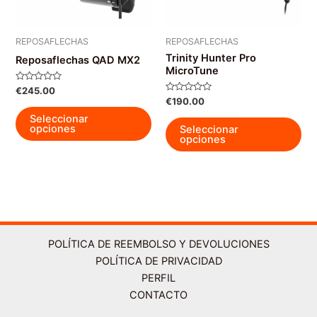
la
la
página
pág
REPOSAFLECHAS
REPOSAFLECHAS
de
de
Trinity Hunter Pro
Reposaflechas QAD MX2
producto
pro
MicroTune
Valorado
€
245.00
con
Valorado
€
190.00
0
Este
con
de
0
Seleccionar
Est
5
producto
de
opciones
Seleccionar
5
pro
opciones
tiene
tie
múltiples
múl
variantes.
var
Las
La
opciones
op
se
se
POLÍTICA DE REEMBOLSO Y DEVOLUCIONES
pueden
pu
POLÍTICA DE PRIVACIDAD
elegir
ele
PERFIL
en
en
CONTACTO
la
la
página