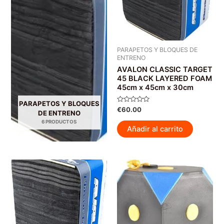
PARAPETOS Y BLOQUES DE
ENTRENO
AVALON CLASSIC TARGET
45 BLACK LAYERED FOAM
45cm x 45cm x 30cm
PARAPETOS Y BLOQUES
Valorado
€
60.00
DE ENTRENO
con
0
6 PRODUCTOS
de
Añadir al carrito
5