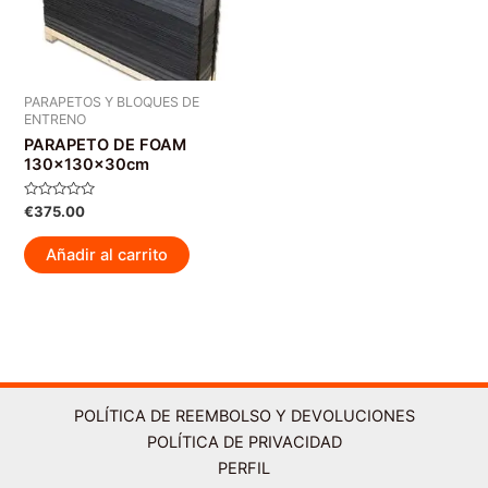
PARAPETOS Y BLOQUES DE
ENTRENO
PARAPETO DE FOAM
130x130x30cm
Valorado
€
375.00
con
0
de
Añadir al carrito
5
POLÍTICA DE REEMBOLSO Y DEVOLUCIONES
POLÍTICA DE PRIVACIDAD
PERFIL