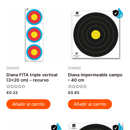
DIANAS
DIANAS
Diana FITA triple vertical
Diana impermeable campo
(3×20 cm) – recurvo
– 40 cm
Valorado
Valorado
€
0.23
€
0.85
con
con
0
0
de
de
Añadir al carrito
Añadir al carrito
5
5