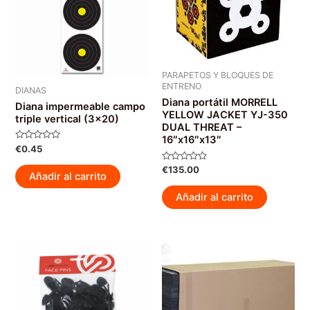
PARAPETOS Y BLOQUES DE
ENTRENO
DIANAS
Diana portátil MORRELL
Diana impermeable campo
YELLOW JACKET YJ-350
triple vertical (3×20)
DUAL THREAT –
16″x16″x13″
Valorado
€
0.45
con
0
Valorado
€
135.00
de
Añadir al carrito
con
5
0
de
Añadir al carrito
5