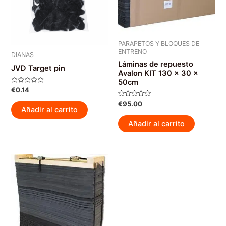
PARAPETOS Y BLOQUES DE
ENTRENO
DIANAS
Láminas de repuesto
JVD Target pin
Avalon KIT 130 x 30 x
50cm
Valorado
€
0.14
con
0
Valorado
€
95.00
de
con
Añadir al carrito
5
0
de
Añadir al carrito
5