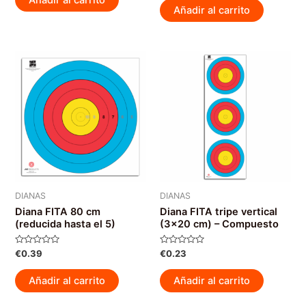
5
de
Añadir al carrito
5
DIANAS
DIANAS
Diana FITA 80 cm
Diana FITA tripe vertical
(reducida hasta el 5)
(3×20 cm) – Compuesto
Valorado
Valorado
€
0.39
€
0.23
con
con
0
0
de
de
Añadir al carrito
Añadir al carrito
5
5