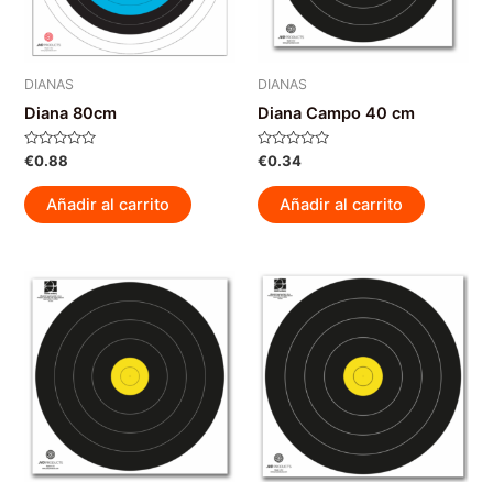
DIANAS
DIANAS
Diana 80cm
Diana Campo 40 cm
Valorado
Valorado
€
0.88
€
0.34
con
con
0
0
de
de
Añadir al carrito
Añadir al carrito
5
5