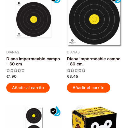
DIANAS
DIANAS
Diana impermeable campo
Diana impermeable campo
– 60 cm
– 80 cm.
Valorado
Valorado
€
1.90
€
3.45
con
con
0
0
de
de
Añadir al carrito
Añadir al carrito
5
5