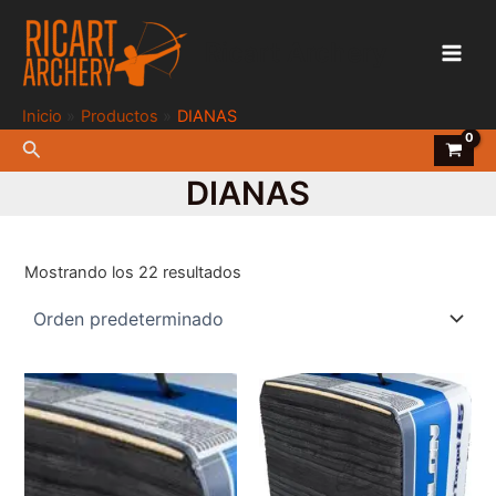
Ir
al
Ricart Archery
contenido
Main
Men
Inicio
Productos
DIANAS
Buscar
DIANAS
Mostrando los 22 resultados