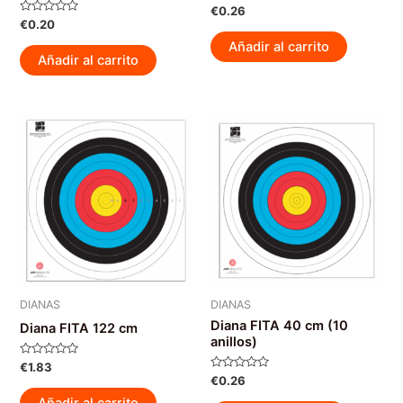
Valorado
€
0.26
con
Valorado
€
0.20
0
con
de
0
Añadir al carrito
5
de
Añadir al carrito
5
DIANAS
DIANAS
Diana FITA 40 cm (10
Diana FITA 122 cm
anillos)
Valorado
€
1.83
con
Valorado
€
0.26
0
con
de
0
Añadir al carrito