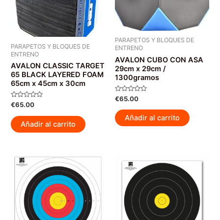
PARAPETOS Y BLOQUES DE
PARAPETOS Y BLOQUES DE
ENTRENO
ENTRENO
AVALON CUBO CON ASA
AVALON CLASSIC TARGET
29cm x 29cm /
65 BLACK LAYERED FOAM
1300gramos
65cm x 45cm x 30cm
Valorado
€
65.00
con
Valorado
€
65.00
0
con
de
0
Añadir al carrito
5
de
Añadir al carrito
5