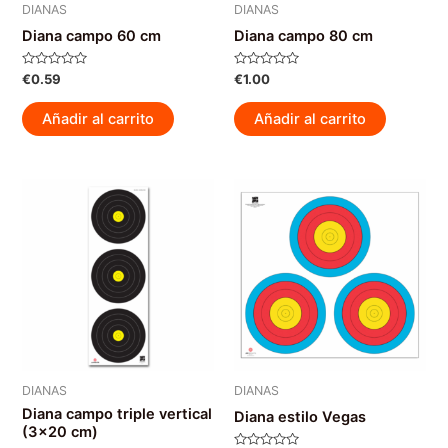
DIANAS
DIANAS
Diana campo 60 cm
Diana campo 80 cm
Valorado
Valorado
€
0.59
€
1.00
con
con
0
0
de
de
Añadir al carrito
Añadir al carrito
5
5
DIANAS
DIANAS
Diana campo triple vertical
Diana estilo Vegas
(3×20 cm)