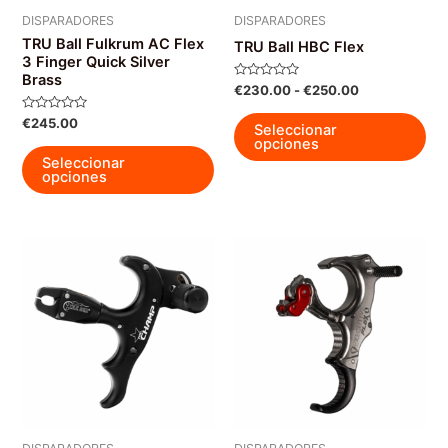
página
DISPARADORES
DISPARADORES
de
TRU Ball Fulkrum AC Flex
TRU Ball HBC Flex
producto
3 Finger Quick Silver
Brass
Valorado
Rango
€
230.00
-
€
250.00
con
de
0
Est
Valorado
€
245.00
precios:
de
Seleccionar
con
5
pro
desde
opciones
0
Este
€230.00
de
Seleccionar
tie
5
producto
hasta
opciones
múl
€250.00
tiene
var
múltiples
La
variantes.
op
Las
se
opciones
pu
se
ele
pueden
en
elegir
la
en
pág
la
de
página