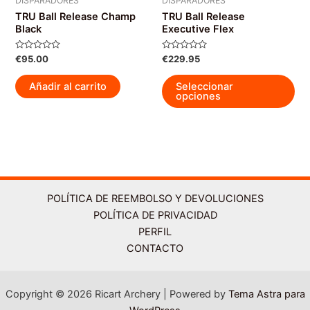
DISPARADORES
DISPARADORES
pro
de
TRU Ball Release Champ
TRU Ball Release
producto
Black
Executive Flex
Valorado
Valorado
€
95.00
€
229.95
con
con
0
0
Est
de
de
Añadir al carrito
Seleccionar
5
5
pro
opciones
tie
múl
var
La
op
se
POLÍTICA DE REEMBOLSO Y DEVOLUCIONES
pu
POLÍTICA DE PRIVACIDAD
ele
PERFIL
en
CONTACTO
la
pág
de
Copyright © 2026 Ricart Archery | Powered by
Tema Astra para
pro