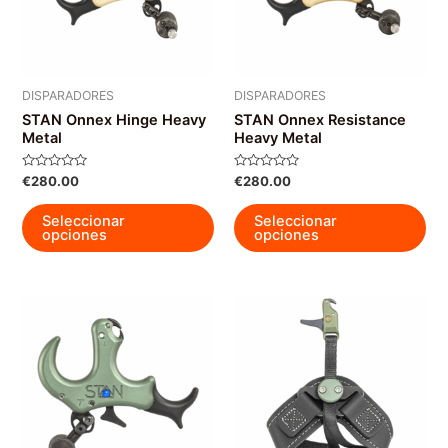
en
elegir
la
en
pág
la
de
página
DISPARADORES
DISPARADORES
pro
de
STAN Onnex Hinge Heavy
STAN Onnex Resistance
producto
Metal
Heavy Metal
Valorado
Valorado
€
280.00
€
280.00
con
con
0
0
Este
Est
de
de
Seleccionar
Seleccionar
5
5
producto
pro
opciones
opciones
tiene
tie
múltiples
múl
variantes.
var
Las
La
opciones
op
se
se
pueden
pu
elegir
ele
en
en