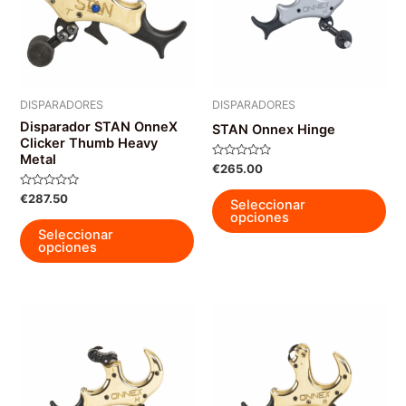
DISPARADORES
DISPARADORES
Disparador STAN OnneX
STAN Onnex Hinge
Clicker Thumb Heavy
Metal
Valorado
€
265.00
con
0
Est
Valorado
€
287.50
de
Seleccionar
con
5
pro
opciones
0
Este
de
Seleccionar
tie
5
producto
opciones
múl
tiene
var
múltiples
La
variantes.
op
Las
se
opciones
pu
se
ele
pueden