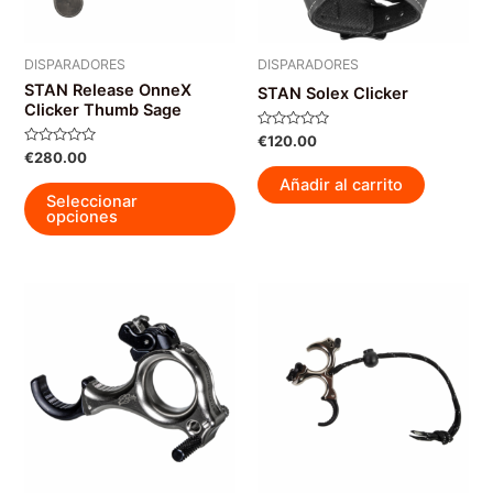
la
la
página
pág
DISPARADORES
DISPARADORES
de
de
STAN Release OnneX
STAN Solex Clicker
producto
pro
Clicker Thumb Sage
Valorado
€
120.00
con
Valorado
€
280.00
0
con
de
0
Añadir al carrito
Este
5
de
Seleccionar
5
producto
opciones
tiene
múltiples
variantes.
Las
opciones
se
pueden
elegir
en
la