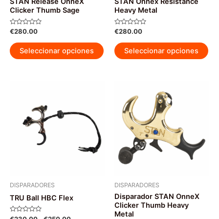
STAN Release OnneX
STAN Onnex Resistance
Clicker Thumb Sage
Heavy Metal
Valorado
Valorado
€
280.00
€
280.00
con
con
0
0
Este
Est
de
de
Seleccionar opciones
Seleccionar opciones
5
5
producto
pr
tiene
tie
múltiples
múl
variantes.
var
Las
La
opciones
op
se
se
pueden
pu
elegir
ele
en
en
la
la
página
pág
DISPARADORES
DISPARADORES
Disparador STAN OnneX
de
de
TRU Ball HBC Flex
Clicker Thumb Heavy
producto
pr
Metal
Valorado
Rango
€
230.00
-
€
250.00