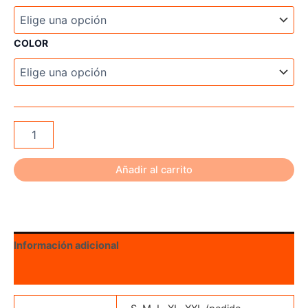
COLOR
STAN
Onnex
Hinge
cantidad
Añadir al carrito
Información adicional
Valoraciones (0)