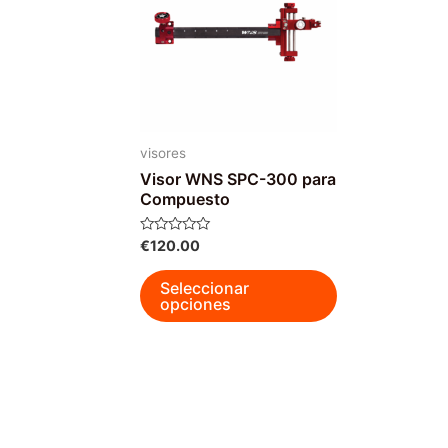
se
pueden
elegir
en
la
página
visores
de
Visor WNS SPC-300 para
Compuesto
producto
Valorado
€
120.00
con
0
Este
de
Seleccionar
5
producto
opciones
tiene
múltiples
variantes.
Las
opciones