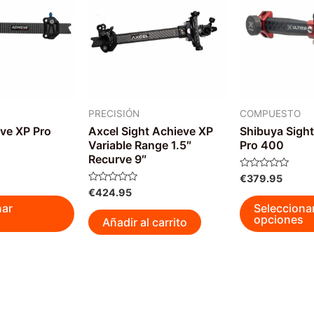
PRECISIÓN
COMPUESTO
ve XP Pro
Axcel Sight Achieve XP
Shibuya Sight
Variable Range 1.5″
Pro 400
Recurve 9″
Valorado
€
379.95
con
Valorado
€
424.95
0
Este
con
de
nar
Selecciona
0
5
producto
opciones
de
Añadir al carrito
5
tiene
múltiples
variantes.
Las
opciones