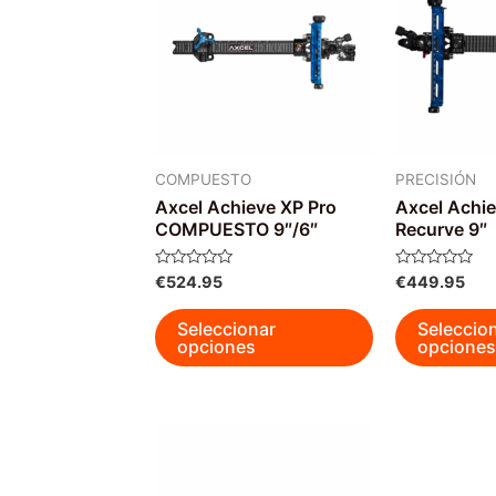
COMPUESTO
PRECISIÓN
Axcel Achieve XP Pro
Axcel Achie
COMPUESTO 9″/6″
Recurve 9″
Valorado
Valorado
€
524.95
€
449.95
con
con
0
0
Este
de
de
Seleccionar
Seleccio
5
5
producto
opciones
opciones
tiene
múltiples
variantes.
Las
opciones