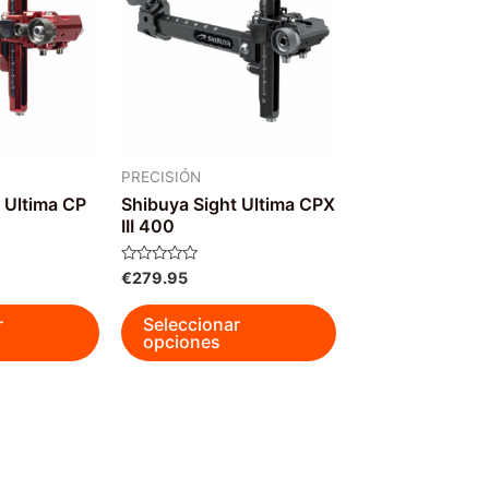
PRECISIÓN
 Ultima CP
Shibuya Sight Ultima CPX
III 400
Valorado
€
279.95
con
0
Este
Este
de
r
Seleccionar
5
producto
producto
opciones
tiene
tiene
múltiples
múltiples
variantes.
variantes.
Las
Las
opciones
opciones