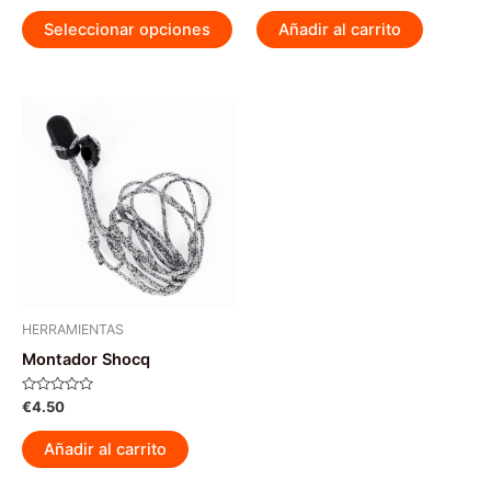
0
0
Este
de
de
Seleccionar opciones
Añadir al carrito
5
5
producto
tiene
múltiples
variantes.
Las
opciones
se
pueden
elegir
en
la
página
HERRAMIENTAS
de
Montador Shocq
producto
Valorado
€
4.50
con
0
de
Añadir al carrito
5