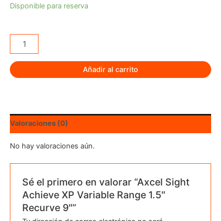
Disponible para reserva
Axcel
Sight
Achieve
XP
Añadir al carrito
Variable
Range
1.5"
Recurve
9"
Valoraciones (0)
cantidad
No hay valoraciones aún.
Sé el primero en valorar “Axcel Sight
Achieve XP Variable Range 1.5″
Recurve 9″”