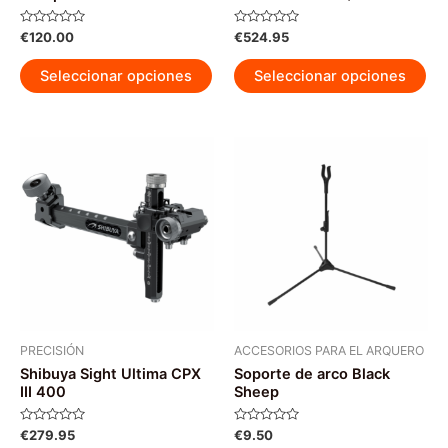
Valorado
Valorado
€
120.00
€
524.95
con
con
0
0
Este
Est
de
de
Seleccionar opciones
Seleccionar opciones
5
5
producto
pr
tiene
tie
múltiples
múl
variantes.
var
Las
La
opciones
op
se
se
pueden
pu
elegir
ele
en
en
la
la
página
pág
PRECISIÓN
ACCESORIOS PARA EL ARQUERO
Shibuya Sight Ultima CPX
Soporte de arco Black
de
de
III 400
Sheep
producto
pr
Valorado
Valorado
€
279.95
€
9.50
con
con