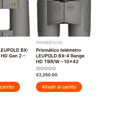
se
pueden
elegir
en
la
página
S
PRISMÁTICOS
de
 LEUPOLD BX-
Prismático telémetro
 HD Gen 2 –
LEUPOLD BX-4 Range
producto
HD TBR/W – 10×42
Valorado
€
2,250.00
con
0
de
carrito
Añadir al carrito
5