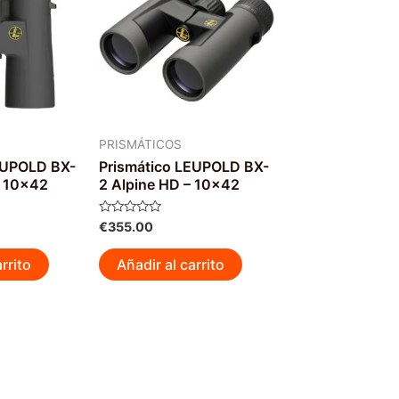
PRISMÁTICOS
EUPOLD BX-
Prismático LEUPOLD BX-
– 10×42
2 Alpine HD – 10×42
Valorado
€
355.00
con
0
de
rrito
Añadir al carrito
5