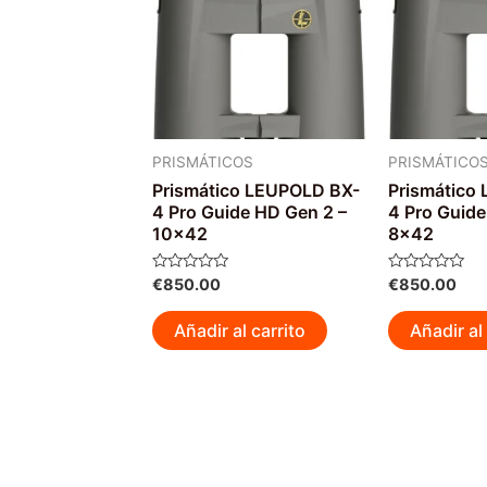
se
pueden
elegir
en
la
página
PRISMÁTICOS
PRISMÁTICO
de
Prismático LEUPOLD BX-
Prismático
4 Pro Guide HD Gen 2 –
4 Pro Guide
producto
10×42
8×42
Valorado
Valorado
€
850.00
€
850.00
con
con
0
0
de
de
Añadir al carrito
Añadir al 
5
5