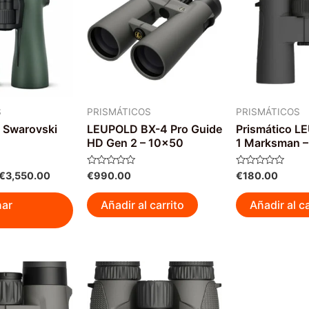
S
PRISMÁTICOS
PRISMÁTICOS
 Swarovski
LEUPOLD BX-4 Pro Guide
Prismático L
HD Gen 2 – 10×50
1 Marksman 
Rango
Valorado
Valorado
€
3,550.00
€
990.00
€
180.00
con
con
de
0
0
Este
precios:
de
de
nar
Añadir al carrito
Añadir al ca
5
5
desde
producto
€3,500.00
tiene
hasta
múltiples
€3,550.00
variantes.
Las
opciones