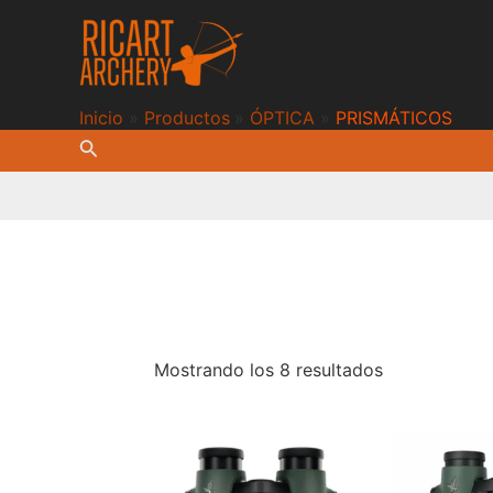
Ir
al
Ricart Archery
contenido
Inicio
Productos
ÓPTICA
PRISMÁTICOS
Buscar
Mostrando los 8 resultados