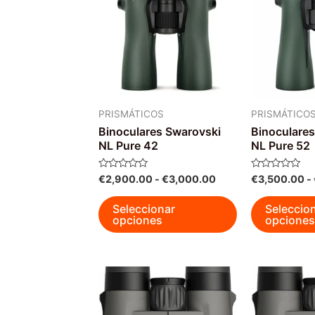
PRISMÁTICOS
PRISMÁTICO
Binoculares Swarovski
Binoculares
NL Pure 42
NL Pure 52
Rango
Valorado
Valorado
€
2,900.00
-
€
3,000.00
€
3,500.00
-
con
con
de
0
0
Este
precios:
de
de
Seleccionar
Seleccio
5
5
desde
producto
opciones
opciones
€2,900.00
tiene
hasta
múltiples
€3,000.00
variantes.
Las
opciones