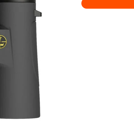
1
Marksman
-
10x42
cantidad