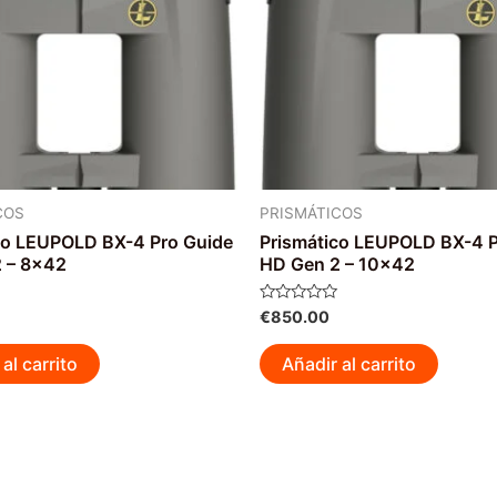
COS
PRISMÁTICOS
co LEUPOLD BX-4 Pro Guide
Prismático LEUPOLD BX-4 P
 – 8×42
HD Gen 2 – 10×42
Valorado
€
850.00
con
0
de
al carrito
Añadir al carrito
5