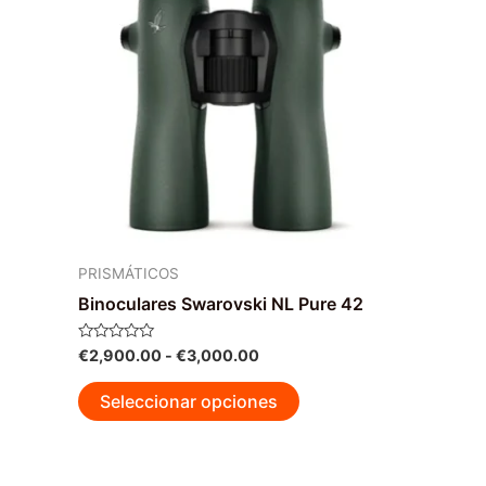
PRISMÁTICOS
Binoculares Swarovski NL Pure 42
Rango
Valorado
€
2,900.00
-
€
3,000.00
con
de
0
Este
precios:
de
Seleccionar opciones
5
desde
producto
€2,900.00
tiene
hasta
múltiples
€3,000.00