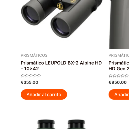
PRISMÁTICOS
PRISMÁTI
Prismático LEUPOLD BX-2 Alpine HD
Prismáti
– 10×42
HD Gen 2
Valorado
Valorado
€
355.00
€
850.00
con
con
0
0
de
de
Añadir al carrito
Añadir 
5
5