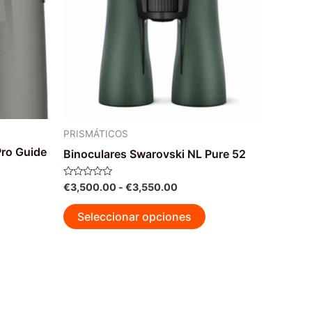
PRISMÁTICOS
ro Guide
Binoculares Swarovski NL Pure 52
Rango
Valorado
€
3,500.00
-
€
3,550.00
con
de
0
Este
precios:
de
Seleccionar opciones
5
desde
producto
€3,500.00
tiene
hasta
múltiples
€3,550.00
variantes.
Las