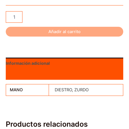
AAE
Arizona
Arrow
Rest
Añadir al carrito
Free
Flyte
Magnetic
Elite
cantidad
Información adicional
Valoraciones (0)
MANO
DIESTRO, ZURDO
Productos relacionados