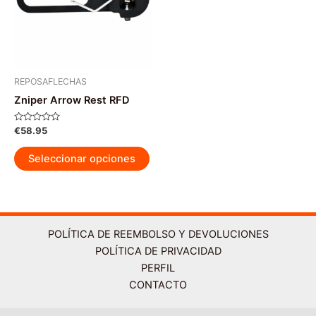
pág
pueden
de
elegir
pr
en
la
página
REPOSAFLECHAS
de
Zniper Arrow Rest RFD
producto
Valorado
€
58.95
con
0
Este
de
Seleccionar opciones
5
producto
tiene
múltiples
variantes.
Las
POLÍTICA DE REEMBOLSO Y DEVOLUCIONES
opciones
POLÍTICA DE PRIVACIDAD
se
PERFIL
pueden
CONTACTO
elegir