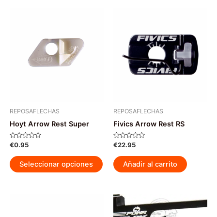
REPOSAFLECHAS
REPOSAFLECHAS
Hoyt Arrow Rest Super
Fivics Arrow Rest RS
Valorado
Valorado
€
0.95
€
22.95
con
con
0
0
Este
de
de
Seleccionar opciones
Añadir al carrito
5
5
producto
tiene
múltiples
variantes.
Las