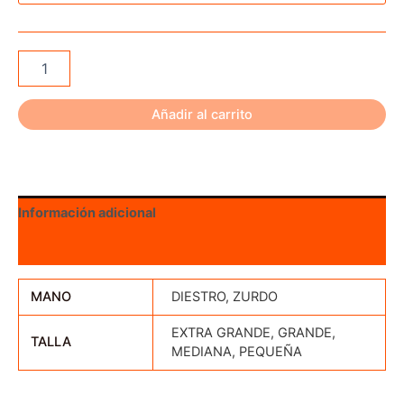
AAE
Arizona
Tab
Cordovan
Añadir al carrito
cantidad
Información adicional
Valoraciones (0)
MANO
DIESTRO, ZURDO
EXTRA GRANDE, GRANDE,
TALLA
MEDIANA, PEQUEÑA