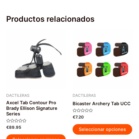
Productos relacionados
DACTILERAS
DACTILERAS
Axcel Tab Contour Pro
Bicaster Archery Tab UCC
Brady Ellison Signature
Series
Valorado
€
7.20
con
0
Est
Valorado
€
89.95
de
Seleccionar opciones
con
5
pr
0
Este
de