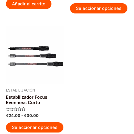
de
0
Añadir al carrito
Est
5
de
Seleccionar opciones
5
pr
tie
múl
var
La
op
se
pu
ele
en
la
pág
ESTABILIZACIÓN
Estabilizador Focus
de
Evenness Corto
pr
Valorado
Rango
€
24.00
-
€
30.00
con
de
0
Este
precios:
de
Seleccionar opciones
5
producto
desde