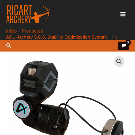
Ir
al
Ricart Archery
contenido
Main
Men
Inicio
Productos
ACU Archery S.O.S. Stability Optimization System – Kit
Buscar