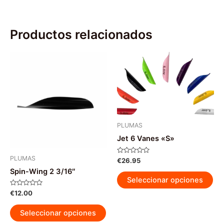
Productos relacionados
PLUMAS
Jet 6 Vanes «S»
PLUMAS
Valorado
€
26.95
con
Spin-Wing 2 3/16″
0
Est
de
Seleccionar opciones
5
pr
Valorado
€
12.00
tie
con
0
Este
múl
de
Seleccionar opciones
5
producto
var