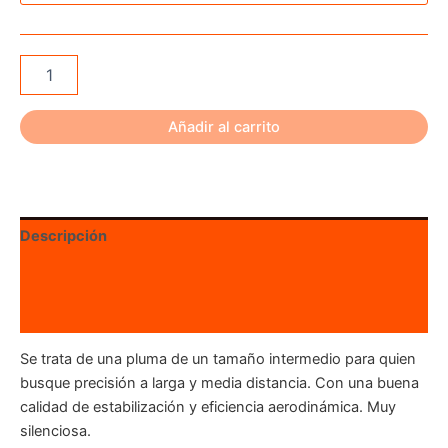
Bohning
Heat
Parabolic
2.5"
Añadir al carrito
(100uds)
cantidad
Descripción
Información adicional
Valoraciones (0)
Se trata de una pluma de un tamaño intermedio para quien
busque precisión a larga y media distancia. Con una buena
calidad de estabilización y eficiencia aerodinámica. Muy
silenciosa.