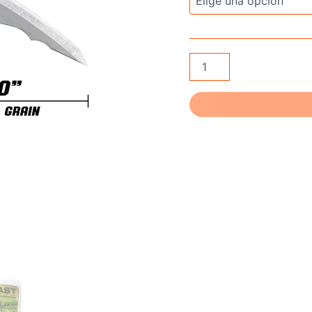
BOWMAR
Beast
2.0″
(3
PACK)
cantidad