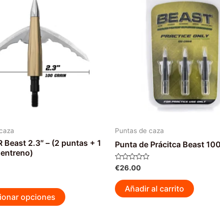
 caza
Puntas de caza
east 2.3″ – (2 puntas + 1
Punta de Prácitca Beast 10
 entreno)
Valorado
€
26.00
con
0
de
Añadir al carrito
Este
5
ionar opciones
producto
tiene