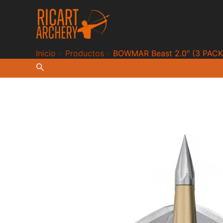
Ir
al
Ricart Archery
contenido
Inicio
Productos
BOWMAR Beast 2.0″ (3 PACK
Buscar