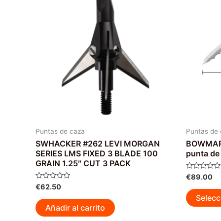
Puntas de caza
Puntas de
SWHACKER #262 LEVI MORGAN
BOWMAR B
SERIES LMS FIXED 3 BLADE 100
punta de
GRAIN 1.25″ CUT 3 PACK
Valorado
€
89.00
con
Valorado
€
62.50
0
con
de
Selecc
0
5
de
Añadir al carrito
5