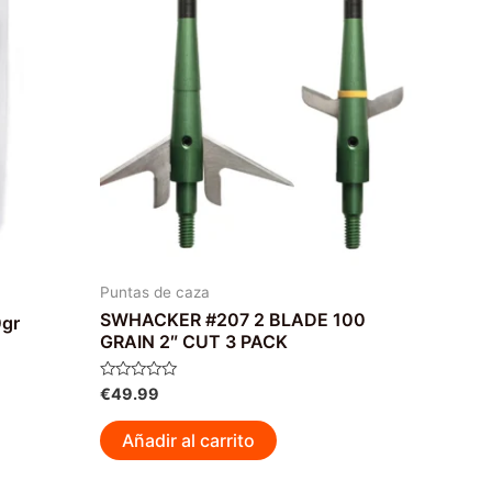
Puntas de caza
SWHACKER #207 2 BLADE 100
0gr
GRAIN 2″ CUT 3 PACK
Valorado
€
49.99
con
0
de
Añadir al carrito
5