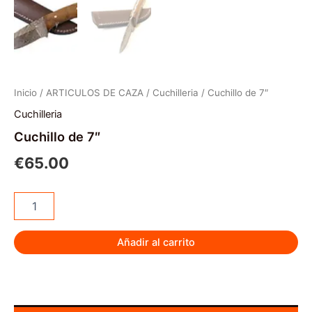
Inicio
/
ARTICULOS DE CAZA
/
Cuchilleria
/ Cuchillo de 7″
Cuchilleria
Cuchillo de 7″
€
65.00
Cuchillo
de
7"
cantidad
Añadir al carrito