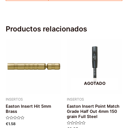
Productos relacionados
AGOTADO
INSERTOS
INSERTOS
Easton Insert Hit 5mm
Easton Insert Point Match
Brass
Grade Half Out 4mm 150
grain Full Steel
Valorado
€
1.58
con