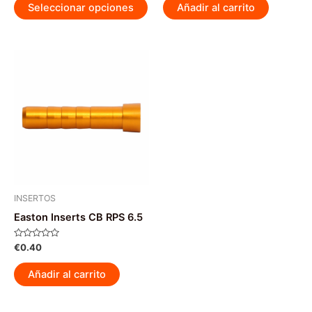
de
de
Seleccionar opciones
Añadir al carrito
5
5
producto
tiene
múltiples
variantes.
Las
opciones
se
pueden
elegir
en
la
página
INSERTOS
de
Easton Inserts CB RPS 6.5
producto
Valorado
€
0.40
con
0
de
Añadir al carrito
5