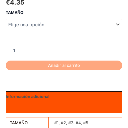
€
4.35
TAMAÑO
Easton
Insert
Point
Match
Añadir al carrito
Grade
Half
Out
4mm
75
Información adicional
grain
Half
Valoraciones (0)
Steel
cantidad
TAMAÑO
#1, #2, #3, #4, #5