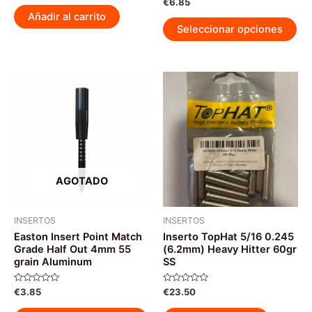
Valorado
€
6.85
0
con
de
Añadir al carrito
0
Est
5
de
Seleccionar opciones
5
pr
tie
múl
var
La
op
se
pu
ele
AGOTADO
en
la
pág
INSERTOS
INSERTOS
Easton Insert Point Match
Inserto TopHat 5/16 0.245
de
Grade Half Out 4mm 55
(6.2mm) Heavy Hitter 60gr
pr
grain Aluminum
SS
Valorado
Valorado
€
3.85
€
23.50
con
con
0
0
Este