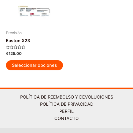
pueden
pu
elegir
ele
en
en
la
la
página
pág
Precisión
de
de
Easton X23
producto
pr
Valorado
€
125.00
con
0
Este
de
Seleccionar opciones
5
producto
tiene
múltiples
variantes.
Las
POLÍTICA DE REEMBOLSO Y DEVOLUCIONES
opciones
POLÍTICA DE PRIVACIDAD
se
PERFIL
pueden
CONTACTO
elegir
en