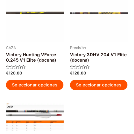
opciones
op
se
se
pueden
pu
elegir
ele
en
en
la
la
página
pág
CAZA
Precisión
Victory Hunting VForce
Victory 3DHV 204 V1 Elite
de
de
0.245 V1 Elite (docena)
(docena)
producto
pr
Valorado
Valorado
€
120.00
€
128.00
con
con
0
0
Este
Est
de
de
Seleccionar opciones
Seleccionar opciones
5
5
producto
pr
tiene
tie
múltiples
múl
variantes.
var
Las
La
opciones
op
se
se