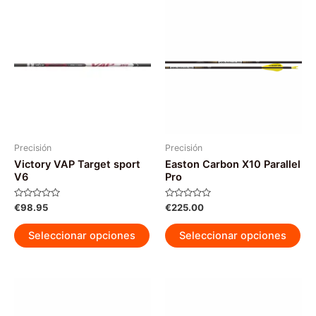
Precisión
Precisión
Victory VAP Target sport
Easton Carbon X10 Parallel
V6
Pro
Valorado
Valorado
€
98.95
€
225.00
con
con
0
0
Este
Est
de
de
Seleccionar opciones
Seleccionar opciones
5
5
producto
pr
tiene
tie
múltiples
múl
variantes.
var
Las
La