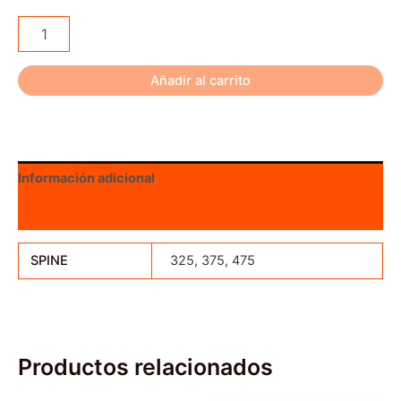
Easton
Superdrive
23
cantidad
Añadir al carrito
Información adicional
Valoraciones (0)
SPINE
325, 375, 475
Productos relacionados