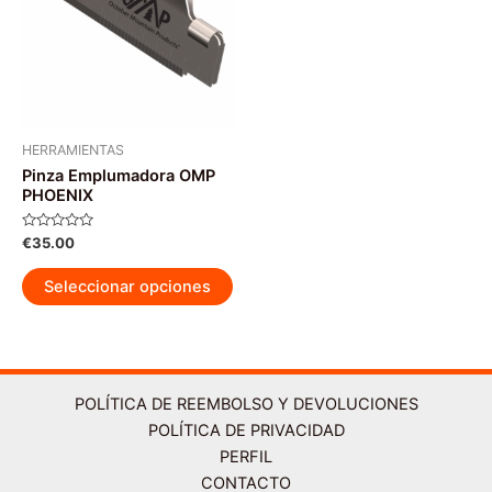
HERRAMIENTAS
Pinza Emplumadora OMP
PHOENIX
Valorado
€
35.00
con
0
Este
de
Seleccionar opciones
5
producto
tiene
múltiples
variantes.
Las
POLÍTICA DE REEMBOLSO Y DEVOLUCIONES
opciones
POLÍTICA DE PRIVACIDAD
se
PERFIL
pueden
CONTACTO