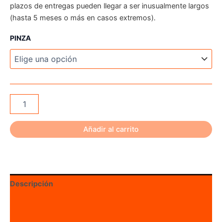
plazos de entregas pueden llegar a ser inusualmente largos
(hasta 5 meses o más en casos extremos).
PINZA
Emplumadora
OMP
Phoenix
cantidad
Añadir al carrito
Descripción
Información adicional
Valoraciones (0)