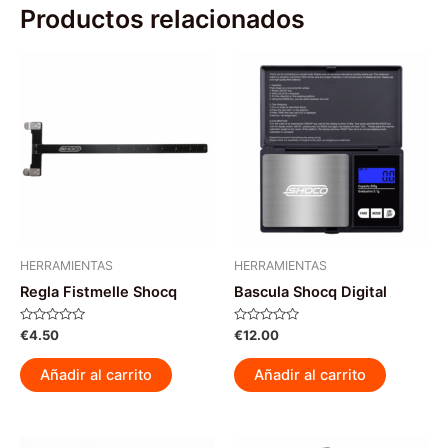
Productos relacionados
HERRAMIENTAS
HERRAMIENTAS
Regla Fistmelle Shocq
Bascula Shocq Digital
Valorado
Valorado
€
4.50
€
12.00
con
con
0
0
de
de
Añadir al carrito
Añadir al carrito
5
5