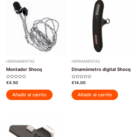
HERRAMIENTAS
HERRAMIENTAS
Montador Shocq
Dinamómetro digital Shocq
Valorado
Valorado
€
4.50
€
14.00
con
con
0
0
de
de
Añadir al carrito
Añadir al carrito
5
5