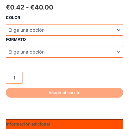
Rango
€
0.42
-
€
40.00
de
COLOR
precios:
desde
FORMATO
€0.42
hasta
€40.00
Flex-
Fletch
FFP-
360
Añadir al carrito
Parabolic
cantidad
Información adicional