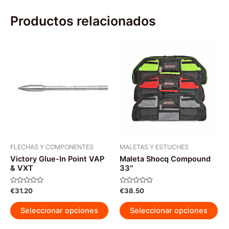
Productos relacionados
FLECHAS Y COMPONENTES
MALETAS Y ESTUCHES
Victory Glue-In Point VAP
Maleta Shocq Compound
& VXT
33″
Valorado
Valorado
€
31.20
€
38.50
con
con
0
0
Este
Est
de
de
Seleccionar opciones
Seleccionar opciones
5
5
producto
pr
tiene
tie