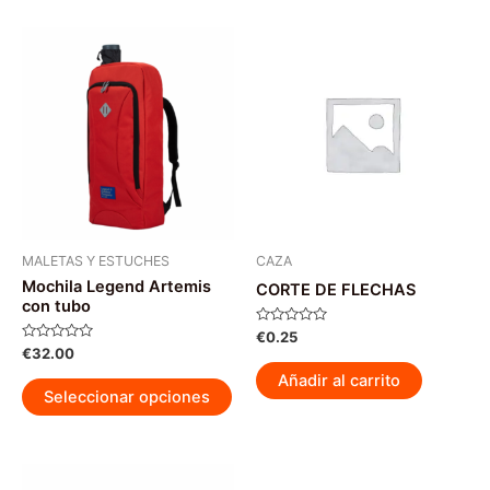
múltiples
múl
variantes.
var
Las
La
opciones
op
se
se
pueden
pu
elegir
ele
en
en
la
la
página
pág
MALETAS Y ESTUCHES
CAZA
Mochila Legend Artemis
de
de
CORTE DE FLECHAS
con tubo
producto
pr
Valorado
€
0.25
con
Valorado
€
32.00
0
con
de
0
Añadir al carrito
Este
5
de
Seleccionar opciones
5
producto
tiene
múltiples
variantes.