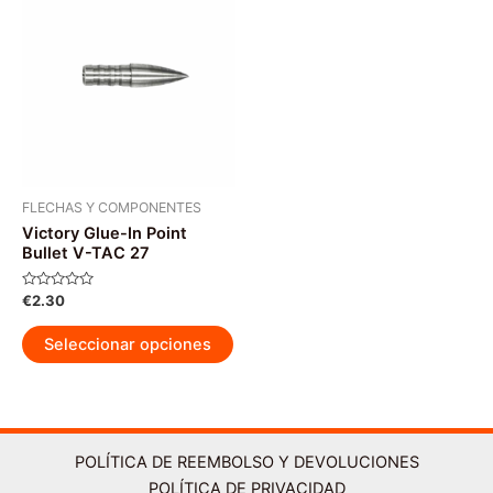
Las
opciones
se
pueden
elegir
en
la
página
FLECHAS Y COMPONENTES
Victory Glue-In Point
de
Bullet V-TAC 27
producto
Valorado
€
2.30
con
0
Este
de
Seleccionar opciones
5
producto
tiene
múltiples
variantes.
Las
POLÍTICA DE REEMBOLSO Y DEVOLUCIONES
opciones
POLÍTICA DE PRIVACIDAD