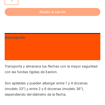
hasta
Rígida
para
€32.00
Flechas
Añadir al carrito
Easton
cantidad
Descripción
Información adicional
Valoraciones (0)
Transporta y almacena tus flechas con la mayor seguridad
con las fundas rígidas de Easton.
Son apilables y pueden albergar entre 1 y 4 docenas
(modelo 33″) y entre 2 y 6 docenas (modelo 36″),
dependiendo del diámetro de la flecha.