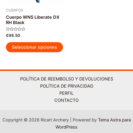
la
la
página
pág
CUERPOS
Cuerpo WNS Liberate DX
de
de
RH Black
producto
pr
Valorado
€
98.50
con
0
Este
de
Seleccionar opciones
5
producto
tiene
múltiples
variantes.
Las
POLÍTICA DE REEMBOLSO Y DEVOLUCIONES
opciones
POLÍTICA DE PRIVACIDAD
se
PERFIL
pueden
CONTACTO
elegir
en
Copyright © 2026 Ricart Archery | Powered by
Tema Astra para
la
WordPress
página