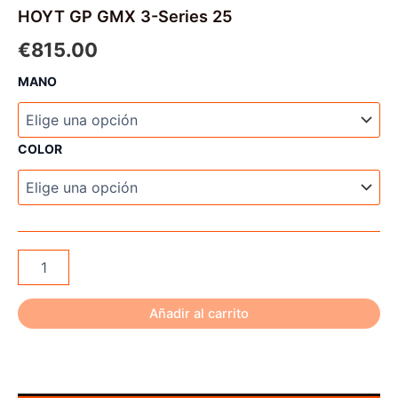
HOYT GP GMX 3-Series 25
€
815.00
MANO
COLOR
HOYT
GP
GMX
3-
Añadir al carrito
Series
25
cantidad