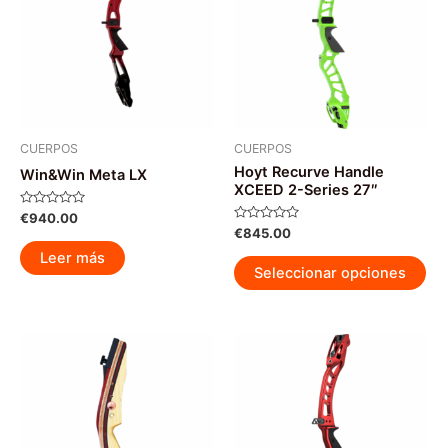
CUERPOS
CUERPOS
Hoyt Recurve Handle
Win&Win Meta LX
XCEED 2-Series 27″
Valorado
€
940.00
con
Valorado
€
845.00
0
con
de
0
Leer más
Est
5
de
Seleccionar opciones
5
pr
tie
múl
var
La
op
se