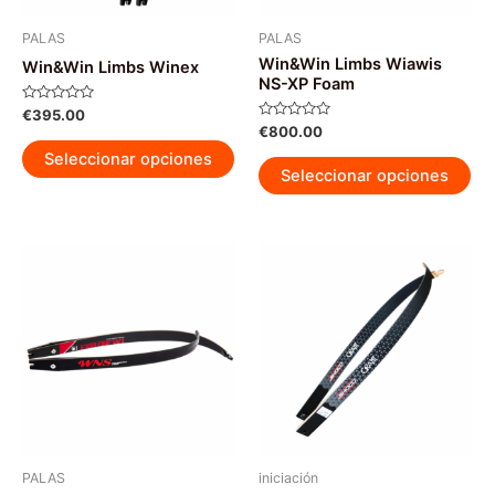
PALAS
PALAS
Win&Win Limbs Wiawis
Win&Win Limbs Winex
NS-XP Foam
Valorado
€
395.00
con
Valorado
€
800.00
0
Este
con
de
0
Seleccionar opciones
Est
5
producto
de
Seleccionar opciones
5
pr
tiene
tie
múltiples
múl
variantes.
var
Las
La
opciones
op
se
se
pueden
pu
elegir
ele
en
en
la
la
página
pág
PALAS
iniciación
de