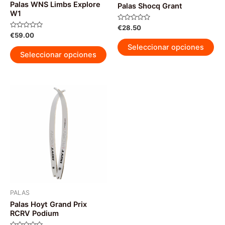
Palas WNS Limbs Explore
de
Palas Shocq Grant
producto
W1
pr
Valorado
€
28.50
con
Valorado
€
59.00
0
Est
con
de
0
Seleccionar opciones
Este
5
pr
de
Seleccionar opciones
5
producto
tie
tiene
múl
múltiples
var
variantes.
La
Las
op
opciones
se
se
pu
pueden
ele
elegir
en
en
la
la
pág
página
PALAS
de
Palas Hoyt Grand Prix
de
pr
RCRV Podium
producto