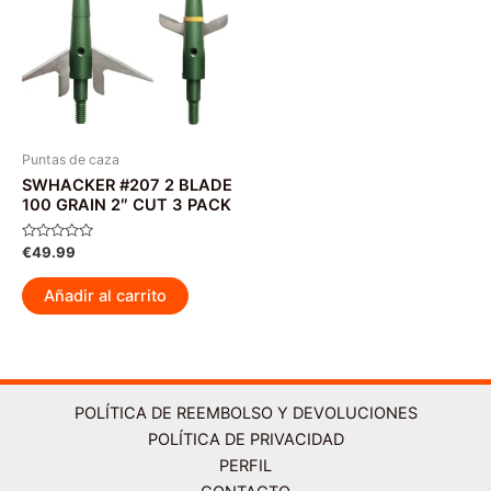
opciones
se
pueden
elegir
en
la
página
Puntas de caza
SWHACKER #207 2 BLADE
de
100 GRAIN 2″ CUT 3 PACK
producto
Valorado
€
49.99
con
0
de
Añadir al carrito
5
POLÍTICA DE REEMBOLSO Y DEVOLUCIONES
POLÍTICA DE PRIVACIDAD
PERFIL