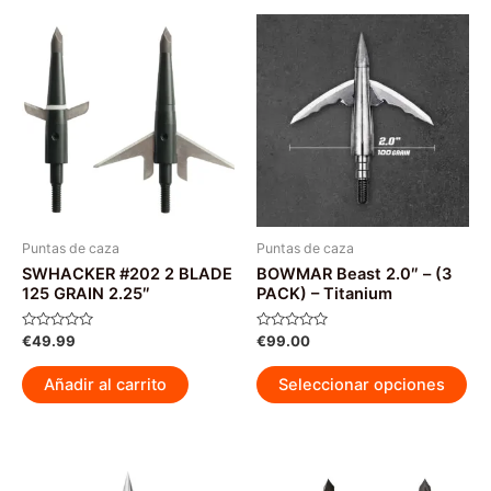
Puntas de caza
Puntas de caza
SWHACKER #202 2 BLADE
BOWMAR Beast 2.0″ – (3
125 GRAIN 2.25″
PACK) – Titanium
Valorado
Valorado
€
49.99
€
99.00
con
con
0
0
Est
de
de
Añadir al carrito
Seleccionar opciones
5
5
pr
tie
múl
var