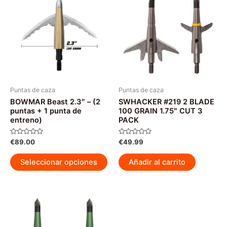
La
op
se
pu
ele
en
la
pág
Puntas de caza
Puntas de caza
BOWMAR Beast 2.3″ – (2
SWHACKER #219 2 BLADE
de
puntas + 1 punta de
100 GRAIN 1.75″ CUT 3
pr
entreno)
PACK
Valorado
Valorado
€
89.00
€
49.99
con
con
0
0
Este
de
de
Seleccionar opciones
Añadir al carrito
5
5
producto
tiene
múltiples
variantes.
Las