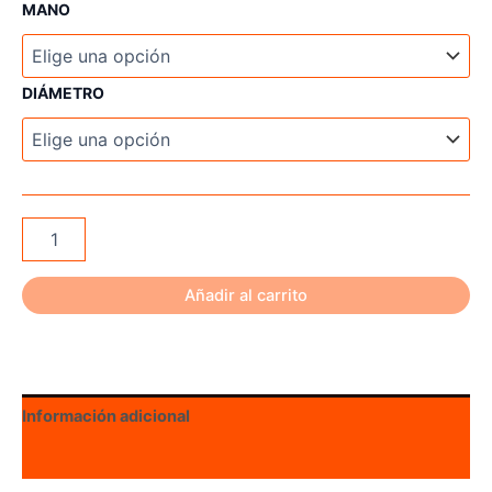
MANO
DIÁMETRO
Shrewd
Scope
Optum
40mm
Añadir al carrito
/
35mm
cantidad
Información adicional
Valoraciones (0)