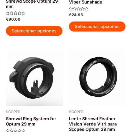
Shrewd Scope Optum 29
Viper Sunshade
mm
Valorado
€
24.95
con
Valorado
€
90.00
0
Est
con
de
0
Seleccionar opciones
Este
5
pr
de
Seleccionar opciones
5
producto
tie
tiene
múl
múltiples
var
variantes.
La
Las
op
opciones
se
se
pu
pueden
ele
elegir
en
en
la
la
pág
página
SCOPES
SCOPES
de
Shrewd Ring System for
Lente Shrewd Feather
de
pr
Optum 29 mm
Vision Verde Vitri para
producto
Scopes Optum 29 mm