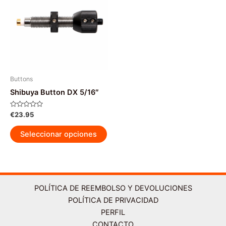
Buttons
Shibuya Button DX 5/16″
Valorado
€
23.95
con
0
Este
de
Seleccionar opciones
5
producto
tiene
múltiples
variantes.
Las
POLÍTICA DE REEMBOLSO Y DEVOLUCIONES
opciones
POLÍTICA DE PRIVACIDAD
se
PERFIL
pueden
CONTACTO