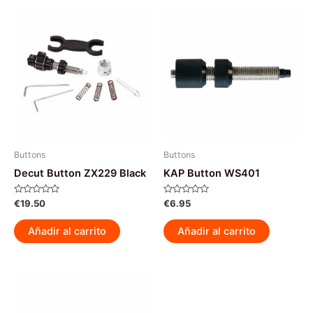
múltiples
variantes.
Las
opciones
se
pueden
elegir
en
la
página
Buttons
Buttons
de
Decut Button ZX229 Black
KAP Button WS401
producto
Valorado
Valorado
€
19.50
€
6.95
con
con
0
0
de
de
Añadir al carrito
Añadir al carrito
5
5