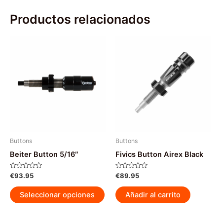
Productos relacionados
Buttons
Buttons
Beiter Button 5/16″
Fivics Button Airex Black
Valorado
Valorado
€
93.95
€
89.95
con
con
0
0
Este
de
de
Seleccionar opciones
Añadir al carrito
5
5
producto
tiene