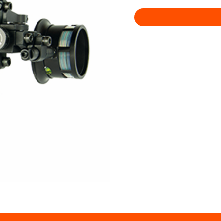
Sight
Hogg
Father
MRT
1-
Pin
cantidad