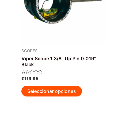
SCOPES
Viper Scope 1 3/8″ Up Pin 0.019″
Black
Valorado
€
119.95
con
0
Este
de
Seleccionar opciones
5
producto
tiene
múltiples
variantes.
Las