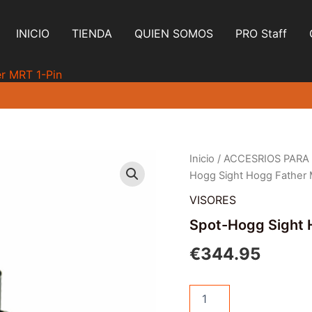
INICIO
TIENDA
QUIEN SOMOS
PRO Staff
r MRT 1-Pin
Inicio
/
ACCESRIOS PARA
Hogg Sight Hogg Father 
VISORES
Spot-Hogg Sight 
€
344.95
Spot-
Hogg