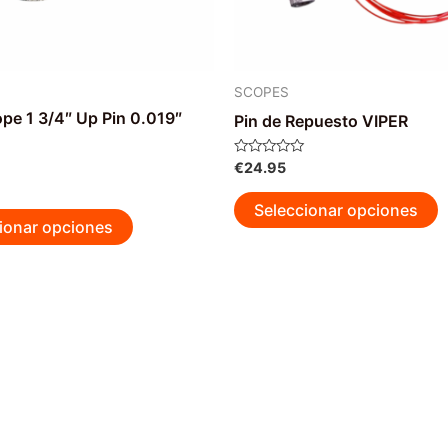
SCOPES
ope 1 3/4″ Up Pin 0.019″
Pin de Repuesto VIPER
Valorado
€
24.95
con
0
E
de
Seleccionar opciones
Este
5
p
ionar opciones
producto
t
tiene
m
múltiples
v
variantes.
L
Las
o
opciones
s
se
p
pueden
e
elegir