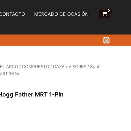
CONTACTO
MERCADO DE OCASIÓN
 EL ARCO
/
COMPUESTO
/
CAZA
/
VISORES
/ Spot-
MRT 1-Pin
Hogg Father MRT 1-Pin