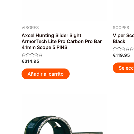
VISORES
SCOPES
Axcel Hunting Slider Sight
Viper Sc
ArmorTech Lite Pro Carbon Pro Bar
Black
41mm Scope 5 PINS
Valorado
€
119.95
con
Valorado
€
314.95
0
con
de
Selecc
0
5
de
Añadir al carrito
5