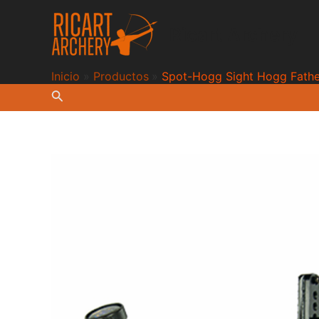
Ir
al
Ricart Archery
contenido
Inicio
Productos
Spot-Hogg Sight Hogg Fathe
Buscar