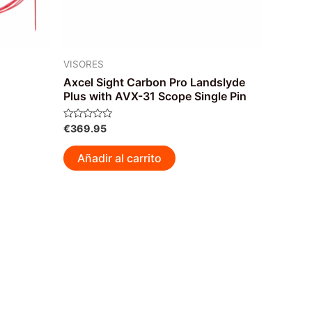
VISORES
Axcel Sight Carbon Pro Landslyde
Plus with AVX-31 Scope Single Pin
Valorado
€
369.95
ste
con
0
roducto
de
Añadir al carrito
5
iene
últiples
ariantes.
as
pciones
e
ueden
legir