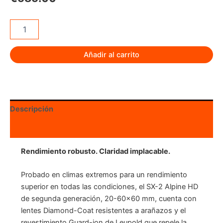
Telescopio
LEUPOLD
SX-
2
Añadir al carrito
Alpine
HD
GEN
2
20-
Descripción
60x60
-
Valoraciones (0)
45°
cantidad
Rendimiento robusto. Claridad implacable.
Probado en climas extremos para un rendimiento
superior en todas las condiciones, el SX-2 Alpine HD
de segunda generación, 20-60×60 mm, cuenta con
lentes Diamond-Coat resistentes a arañazos y el
revestimiento Guard-ion de Leupold que repele la