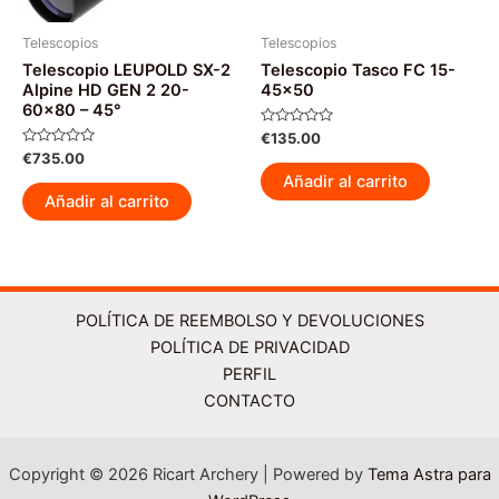
Telescopios
Telescopios
Telescopio LEUPOLD SX-2
Telescopio Tasco FC 15-
Alpine HD GEN 2 20-
45×50
60×80 – 45°
Valorado
€
135.00
con
Valorado
€
735.00
0
con
de
Añadir al carrito
0
5
de
Añadir al carrito
5
POLÍTICA DE REEMBOLSO Y DEVOLUCIONES
POLÍTICA DE PRIVACIDAD
PERFIL
CONTACTO
Copyright © 2026 Ricart Archery | Powered by
Tema Astra para