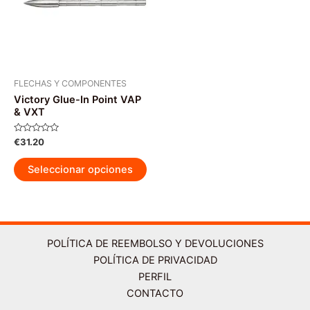
FLECHAS Y COMPONENTES
Victory Glue-In Point VAP
& VXT
Valorado
€
31.20
con
0
Este
de
Seleccionar opciones
5
producto
tiene
múltiples
variantes.
Las
POLÍTICA DE REEMBOLSO Y DEVOLUCIONES
opciones
POLÍTICA DE PRIVACIDAD
se
PERFIL
pueden
CONTACTO
elegir