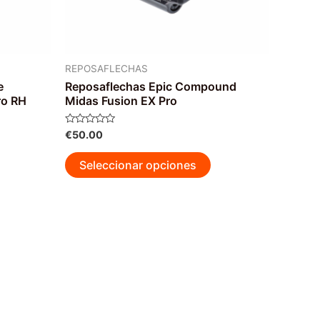
REPOSAFLECHAS
e
Reposaflechas Epic Compound
ro RH
Midas Fusion EX Pro
Valorado
€
50.00
con
0
Este
de
Seleccionar opciones
5
producto
tiene
múltiples
variantes.
Las
opciones
se
pueden