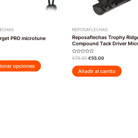
LECHAS
REPOSAFLECHAS
Reposaflechas Trophy Ridg
arget PRO microtune
Compound Tack Driver Mic
El
El
Valorado
€
75.00
€
55.00
Este
con
precio
precio
ionar opciones
0
original
actual
producto
de
Añadir al carrito
5
era:
es:
tiene
€75.00.
€55.00.
múltiples
variantes.
Las
opciones
se
pueden
elegir