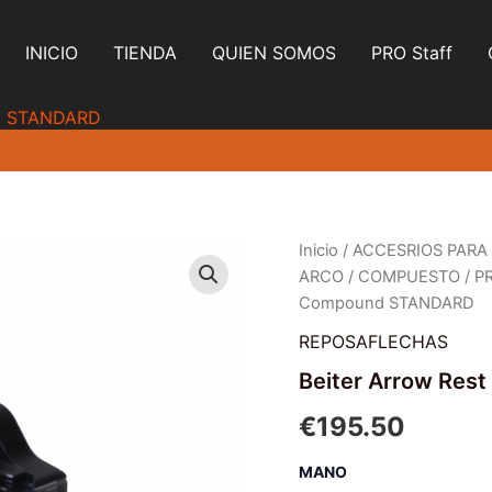
INICIO
TIENDA
QUIEN SOMOS
PRO Staff
nd STANDARD
Inicio
/
ACCESRIOS PARA
ARCO
/
COMPUESTO
/
P
Compound STANDARD
REPOSAFLECHAS
Beiter Arrow Re
€
195.50
MANO