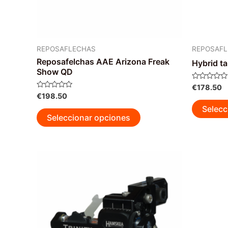
REPOSAFLECHAS
REPOSAF
Reposafelchas AAE Arizona Freak
Hybrid t
Show QD
Valorado
€
178.50
con
Valorado
€
198.50
0
con
de
Selecc
0
Este
5
de
Seleccionar opciones
5
producto
tiene
múltiples
variantes.
Las
opciones
se
pueden