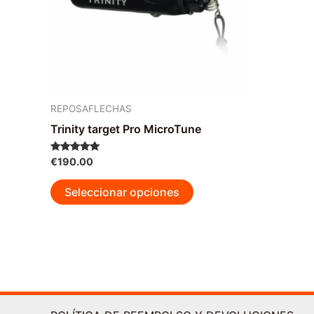
elegir
en
la
página
de
producto
REPOSAFLECHAS
Trinity target Pro MicroTune
Valorado con
€
190.00
5.00
de 5
Este
Seleccionar opciones
producto
tiene
múltiples
variantes.
Las
opciones
se