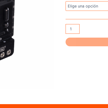
Beiter
Arrow
Rest
Compound
STANDARD
cantidad