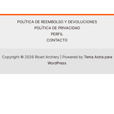
tiene
múltiples
variantes.
Las
POLÍTICA DE REEMBOLSO Y DEVOLUCIONES
opciones
POLÍTICA DE PRIVACIDAD
se
PERFIL
pueden
CONTACTO
elegir
en
Copyright © 2026 Ricart Archery | Powered by
Tema Astra para
la
WordPress
página
de
producto