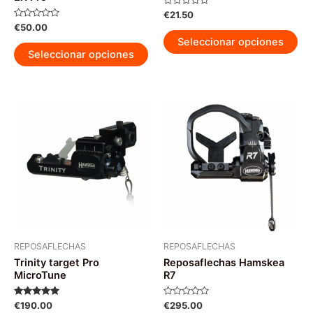
Valorado
€
21.50
con
Valorado
€
50.00
0
Est
con
de
Seleccionar opciones
0
Este
5
pr
de
Seleccionar opciones
5
producto
tie
tiene
múl
múltiples
var
variantes.
La
Las
op
opciones
se
se
pu
pueden
ele
elegir
en
en
la
la
pág
página
REPOSAFLECHAS
REPOSAFLECHAS
de
Trinity target Pro
Reposaflechas Hamskea
de
pr
MicroTune
R7
producto
Valorado
Valorado
€
190.00
€
295.00
con
con