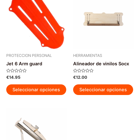
Las
opciones
se
pueden
elegir
en
la
página
PROTECCION PERSONAL
HERRAMIENTAS
de
Jet 6 Arm guard
Alineador de vinilos Socx
producto
Valorado
Valorado
€
14.95
€
12.00
con
con
0
0
Este
Est
de
de
Seleccionar opciones
Seleccionar opciones
5
5
producto
pr
tiene
tie
múltiples
múl
variantes.
var
Las
La
opciones
op
se
se