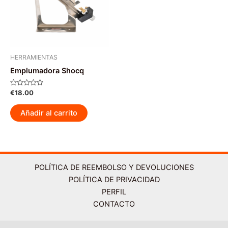
pueden
pu
elegir
ele
en
en
la
la
página
pág
HERRAMIENTAS
de
de
Emplumadora Shocq
producto
pr
Valorado
€
18.00
con
0
de
Añadir al carrito
5
POLÍTICA DE REEMBOLSO Y DEVOLUCIONES
POLÍTICA DE PRIVACIDAD
PERFIL
CONTACTO