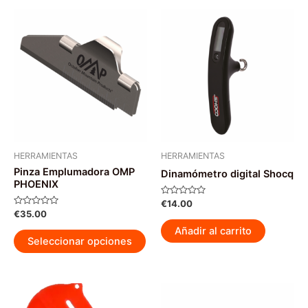
HERRAMIENTAS
HERRAMIENTAS
Pinza Emplumadora OMP
Dinamómetro digital Shocq
PHOENIX
Valorado
€
14.00
con
Valorado
€
35.00
0
con
de
0
Añadir al carrito
Este
5
de
Seleccionar opciones
5
producto
tiene
múltiples
variantes.